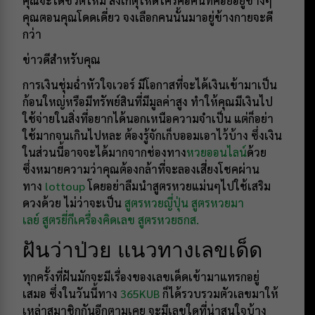
คุณจะได้ชีวิตใหม่ สังเกตุให้ดีใครคือคนที่คอยอยู่ข้างๆ
คุณตอนคุณโดดเดี่ยว จงเลือกคนนั้นมาอยู่ข้างกายจะดี
กว่า
ข่าวดีสำหรับคุณ
การเงินชุ่มฉ่ำหัวใจเวอร์ มีโอกาสที่จะได้เงินเข้ามาเป็น
ก้อนใหญ่หรือมีทรัพย์สินที่มีมูลค่าสูง ทำให้คุณมีเงินไป
ใช้จ่ายในสิ่งที่อยากได้นอกเหนือความจำเป็น แต่ก็อย่า
ใช้มากจนเกินไปหละ ต้องรู้จักเก็บออมเอาไว้บ้าง ซึ่งเงิน
ในส่วนนี้อาจจะได้มากจากช่องทาง
หวยออนไลน์
ด้วย
ซึ่งหมายความว่าคุณต้องกล้าที่จะลองเสี่ยงโชคผ่าน
ทาง
lottoup
โดยอย่าลืมนำสูตรหวยแม่นๆไปใช้เสริม
ดวงด้วย ไม่ว่าจะเป็น
สูตรหวยญี่ปุ่น
สูตรหวยมา
เลย์
สูตรยี่กีเครื่องคิดเลข
สูตรหวยธกส.
ฝันว่าป่วย แนวทางเลขเด็ด
ทุกครั้งที่ฝันมักจะมีเรื่องของเลขเด็ดเข้ามาแทรกอยู่
เสมอ ซึ่งในวันนี้ทาง
365KUB
ก็ได้รวบรวมตัวเลขมาให้
เหล่าสมาชิกกันอีกตามเคย จะมีเลขใดที่น่าสนใจบ้าง