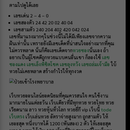
ตามไปดูได้เลย
เลขเด่น 2 – 4 – 0
เลขสองตัว 24 42 20 02 40 04
เลขสามตัว 240 204 402 420 042 024
เลขที่มาแรงมากๆในช่วงนี้ไม่ได้มีเพียงเลขจากความ
ฝันเท่านั้น เพราะยังมีเลขเด็ดที่น่าสนใจอย่างมากที่คุณ
ไม่ควรพลาด นั่นก็คือเลขเด็ดจาก
หวยซอง
นั่นเอง ถ้า
อยากเป็นผู้โชคดีถูกหวยแบบคนอื่นเขา ก็ลองใช้
เลข
ซองแดง
เลขเล็งพิชิตโชค
เลขลุงหวัง
เลขถล่มเจ้ามือ
ใบ้
หวยไม่เคยพลาด สร้างกำไรให้ทุกงวด
เว็บหวยออนไลน์ยอดนิยมที่คุณควรสนใจ คนใช้งาน
มากมายในแต่ละวัน เว็บเดียวที่มีทุกหวย หวยไทย หวย
เวียดนาม ลาว หวยหุ้นทั่วโลก หวยยี่กี vip เว็บนี้
tode
เว็บตรง
เว็บเล่นหวย อัตราจ่ายสูงมาก ถูกสามตัว ให้
เยอะสุด หนึ่งบาทได้ 1200 (พันสอง) 2 ตัว ให้เยอะสุด