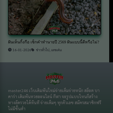
ฝันเห็นกิ้งกือ เช็กคำทำนายปี 2569 ฝันแบบนี้ดีหรือไม่?
16-01-2026
ข่าวทั่วไป
,
เลขเด่น
master246 เว็บเดิมพันใหม่จ่ายเต็มจ่ายหนัก สล็อต บา
คาร่า เดิมพันหวยออนไลน์ กีฬา จะรูปแบบไหนก็สร้าง
ทางลัดรวยได้ทันที จ่ายเต็มๆ ทุกตัวเลข สมัครสมาชิกฟรี
ไม่มีขั้นต่ำ