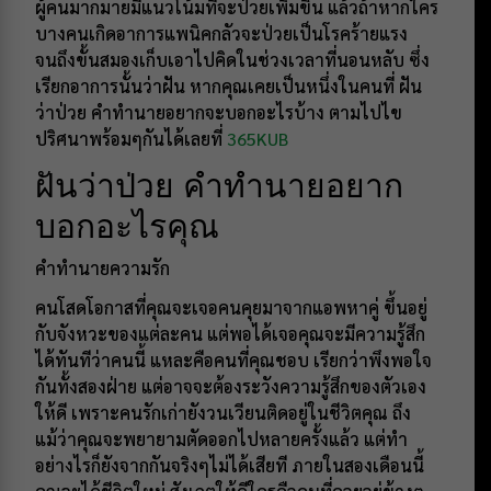
ผู้คนมากมายมีแนวโน้มที่จะป่วยเพิ่มขึ้น แล้วถ้าหากใคร
บางคนเกิดอาการแพนิคกลัวจะป่วยเป็นโรคร้ายแรง
จนถึงขั้นสมองเก็บเอาไปคิดในช่วงเวลาที่นอนหลับ ซึ่ง
เรียกอาการนั้นว่าฝัน หากคุณเคยเป็นหนึ่งในคนที่ ฝัน
ว่าป่วย คำทำนายอยากจะบอกอะไรบ้าง ตามไปไข
ปริศนาพร้อมๆกันได้เลยที่
365KUB
ฝันว่าป่วย คำทำนายอยาก
บอกอะไรคุณ
คำทำนายความรัก
คนโสดโอกาสที่คุณจะเจอคนคุยมาจากแอพหาคู่ ขึ้นอยู่
กับจังหวะของแต่ละคน แต่พอได้เจอคุณจะมีความรู้สึก
ได้ทันทีว่าคนนี้ แหละคือคนที่คุณชอบ เรียกว่าพึงพอใจ
กันทั้งสองฝ่าย แต่อาจจะต้องระวังความรู้สึกของตัวเอง
ให้ดี เพราะคนรักเก่ายังวนเวียนติดอยู่ในชีวิตคุณ ถึง
แม้ว่าคุณจะพยายามตัดออกไปหลายครั้งแล้ว แต่ทำ
อย่างไรก็ยังจากกันจริงๆไม่ได้เสียที ภายในสองเดือนนี้