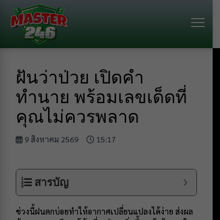
ฝันว่าป่วย เปิดคำ
ทำนาย พร้อมเลขเด็ดที่
คุณไม่ควรพลาด
9 สิงหาคม 2569
15:17
สารบัญ
ช่วงนี้ฝนตกบ่อยทำให้อากาศเปลี่ยนแปลงได้ง่าย ส่งผล