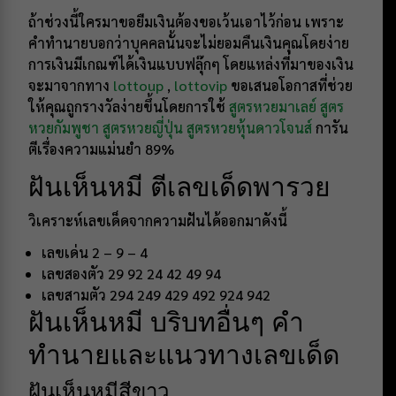
ถ้าช่วงนี้ใครมาขอยืมเงินต้องขอเว้นเอาไว้ก่อน เพราะ
คำทำนายบอกว่าบุคคลนั้นจะไม่ยอมคืนเงินคุณโดยง่าย
การเงินมีเกณฑ์ได้เงินแบบฟลุ๊กๆ โดยแหล่งที่มาของเงิน
จะมาจากทาง
lottoup
,
lottovip
ขอเสนอโอกาสที่ช่วย
ให้คุณถูกรางวัลง่ายขึ้นโดยการใช้
สูตรหวยมาเลย์
สูตร
หวยกัมพูชา
สูตรหวยญี่ปุ่น
สูตรหวยหุ้นดาวโจนส์
การัน
ตีเรื่องความแม่นยำ 89%
ฝันเห็นหมี ตีเลขเด็ดพารวย
วิเคราะห์เลขเด็ดจากความฝันได้ออกมาดังนี้
เลขเด่น 2 – 9 – 4
เลขสองตัว 29 92 24 42 49 94
เลขสามตัว 294 249 429 492 924 942
ฝันเห็นหมี บริบทอื่นๆ คำ
ทำนายและแนวทางเลขเด็ด
ฝันเห็นหมีสีขาว