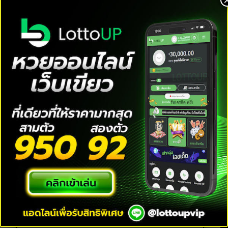
ฝัน เชื่อกันว่าในช่วงนี้คุณไม่ควรที่จะลงทุนกับคนรู้จักสัก
เท่าไหร่ แต่ถ้าเป็นการลงทุนเกี่ยวกับการเสี่ยงโชค จะได้
ผลตอบแทนที่คุ้มค่ามากกว่า เพราะเป็นช่วงจังหวะที่
คุณดวงดีเอามากๆ จึงแนะนำให้ไปเดิมพันหวยกับ
ทาง
365kub
,
ruay
และ
เว็บเศรษฐี
จะดีกว่า
ข่าวใหม่ล่าสุด