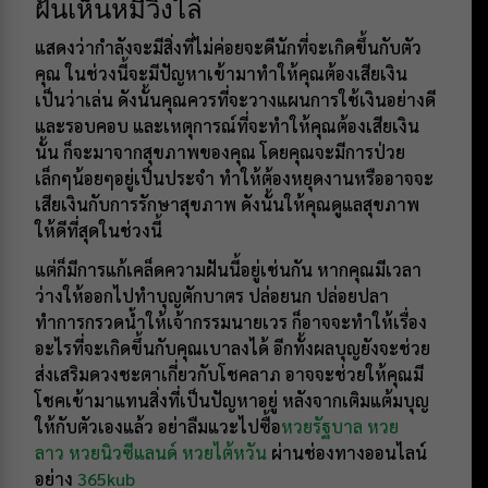
ฝันเห็นหมีวิ่งไล่
แสดงว่ากำลังจะมีสิ่งที่ไม่ค่อยจะดีนักที่จะเกิดขึ้นกับตัว
คุณ ในช่วงนี้จะมีปัญหาเข้ามาทำให้คุณต้องเสียเงิน
เป็นว่าเล่น ดังนั้นคุณควรที่จะวางแผนการใช้เงินอย่างดี
และรอบคอบ และเหตุการณ์ที่จะทำให้คุณต้องเสียเงิน
นั้น ก็จะมาจากสุขภาพของคุณ โดยคุณจะมีการป่วย
เล็กๆน้อยๆอยู่เป็นประจำ ทำให้ต้องหยุดงานหรืออาจจะ
เสียเงินกับการรักษาสุขภาพ ดังนั้นให้คุณดูแลสุขภาพ
ให้ดีที่สุดในช่วงนี้
แต่ก็มีการแก้เคล็ดความฝันนี้อยู่เช่นกัน หากคุณมีเวลา
ว่างให้ออกไปทำบุญตักบาตร ปล่อยนก ปล่อยปลา
ทำการกรวดน้ำให้เจ้ากรรมนายเวร ก็อาจจะทำให้เรื่อง
อะไรที่จะเกิดขึ้นกับคุณเบาลงได้ อีกทั้งผลบุญยังจะช่วย
ส่งเสริมดวงชะตาเกี่ยวกับโชคลาภ อาจจะช่วยให้คุณมี
โชคเข้ามาแทนสิ่งที่เป็นปัญหาอยู่ หลังจากเติมแต้มบุญ
ให้กับตัวเองแล้ว อย่าลืมแวะไปซื้อ
หวยรัฐบาล
หวย
ลาว
หวยนิวซีแลนด์
หวยไต้หวัน
ผ่านช่องทางออนไลน์
อย่าง
365kub