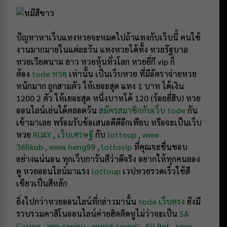
ปัญหาหาเว็บแทงหวยจะหมดไปถ้าแทงกับเว็บนี้ คนใช้
งานมากมายในแต่ละวัน แทงหวยได้ทั้ง หวยรัฐบาล
หวยเวียดนาม ลาว หวยหุ้นทั่วโลก หวยยี่กี vip ก็
ต้อง
tode หวย
เท่านั้น เป็นเว็บหวย ที่มีอัตราจ่ายหวย
หนักมาก ถูกสามตัว ให้เยอะสุด แทง 1 บาท ได้เงิน
1200 2 ตัว ให้เยอะสุด หนึ่งบาทได้ 120 (ร้อยยี่สิบ) หวย
ออนไลน์เล่นได้ตลอดวัน
สมัครสมาชิกกับเว็บ tode
กัน
เข้ามาเลย พร้อมรับข้อเสนอดีดีอีกเพียบ หรือจะเป็นเว็บ
หวย
RUAY
,
เว็บเศรษฐี
กับ
lottoup
,
www
365kub
,
www heng99
,
lottovip
ที่คุณจะชื่นชอบ
อย่างแน่นอน ทุกเว็บการันตีว่าดีจริง อยากให้ทุกคนลอง
ดู หวยออนไลน์มาแรง
lottoup
เวปหวยรวดเร็วใช้สี
เขียวเป็นสีหลัก
ยิ่งไปกว่าหวยออนไลน์ที่กล่าวมานั้น
tode เว็บตรง
ยังมี
รวบรวมคาสิโนออนไลน์ค่ายฮิตติดหูไม่ว่าจะเป็น
SA
Casino
,
wm casino
,
world casino
,
All Bet
,
sexy