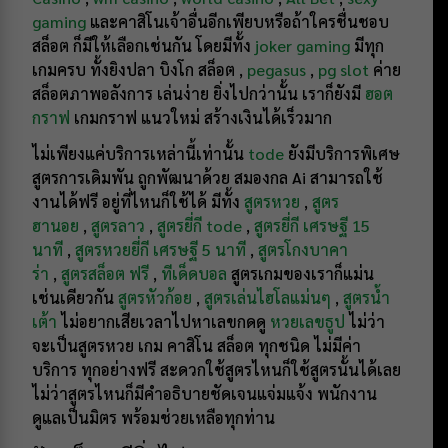
gaming
และคาสิโนเจ้าอื่นอีกเพียบหรือถ้าใครชื่นชอบ
สล็อต ก็มีให้เลือกเช่นกัน โดยมีทั้ง
joker gaming
มีทุก
เกมครบ ทั้งยิงปลา บิงโก สล็อต ,
pegasus
,
pg slot
ค่าย
สล็อตภาพอลังการ เล่นง่าย ยิ่งไปกว่านั้น เราก็ยังมี
ฮอต
กราฟ
เกมกราฟ แนวใหม่ สร้างเงินได้เร็วมาก
ไม่เพียงแค่บริการเหล่านี้เท่านั้น
tode
ยังมีบริการพิเศษ
สูตรการเดิมพัน ถูกพัฒนาด้วย สมองกล Ai สามารถใช้
งานได้ฟรี อยู่ที่ไหนก็ใช้ได้ มีทั้ง
สูตรหวย
,
สูตร
ฮานอย
,
สูตรลาว
,
สูตรยี่กี tode
,
สูตรยี่กี เศรษฐี 15
นาที
,
สูตรหวยยี่กี เศรษฐี 5 นาที
,
สูตรโกงบาคา
ร่า
,
สูตรสล็อต ฟรี
,
ทีเด็ดบอล
สูตรเกมของเราก็แม่น
เช่นเดียวกัน
สูตรหัวก้อย
,
สูตรเล่นไฮโลแม่นๆ
,
สูตรน้ำ
เต้า
ไม่อยากเสียเวลาไปหาเลขกดดู
หวยเลขธูป
ไม่ว่า
จะเป็นสูตรหวย เกม คาสิโน สล็อต ทุกชนิด ไม่มีค่า
บริการ ทุกอย่างฟรี สะดวกใช้สูตรไหนก็ใช้สูตรนั้นได้เลย
ไม่ว่าสูตรไหนก็มีคำอธิบายชัดเจนแจ่มแจ้ง พนักงาน
ดูแลเป็นมิตร พร้อมช่วยเหลือทุกท่าน