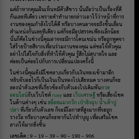
แต่ถ้าหากคุณฝันเห็นหมีตัวสีขาว นั่นถือว่าเป็นเรื่องที่ดี
กันเลยทีเดียว เพราะคำทำนายกล่าวเอาไว้ว่าหน้าที่การ
งานของคุณกำลังไปได้ดี หรือบางคนอาจจะถึงขั้นเลื่อน
ตำแหน่งกันเลยทีเดียว แต่ก็จะมีอุปสรรคเพียงเล็กน้อย
นั่นก็คือในช่วงนี้คุณอาจจะมีการโดนเขม่น หรือถูกพูดจา
ใส่ร้ายป้ายสีจากเพื่อนร่วมงานของคุณ แต่ขอให้ตัวคุณ
อย่าไปใส่ใจกับสิ่งที่ทำให้ตัวคุณ รู้สึกไม่สบายใจ และ
ค่อยเป็นค่อยไปกับการเปลี่ยนแปลงครั้งนี้
ในช่วงนี้คุณยังมีโชคลาภเกี่ยวกับเงินทองเข้ามาอีก
หยิบจับอะไรก็เป็นเงินเป็นทองไปเสียหมด บางคนก็จะ
ลองนำตัวเลขที่เกี่ยวข้องกับตัวเองไปเดิมพัน
หวย
ออนไลน์
กับเว็บไซต์
ruay
และ
เว็บเศรษฐี
หรือเสี่ยงโชค
ในด้านต่างๆ เช่น
สล็อตแมวกวัก
เป่ายิงฉุบ
น้ำเต้าปู
ปลา
ที่เกี่ยวกับตัวเลข ก็จะมีโอกาสที่สูงมากที่จะถูก
รางวัล หรือบางคนก็จะพากันไปทำบุญ เพื่อเสริมโชค
ลาภให้มากยิ่งขึ้น
เลขเด็ด : 9 – 19 – 39 – 90 – 190 – 906