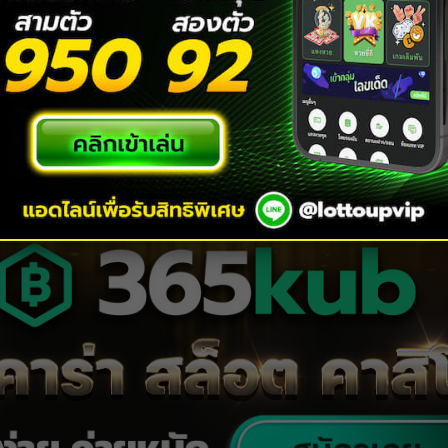
1
2
3
4
หน้าต่อไป »