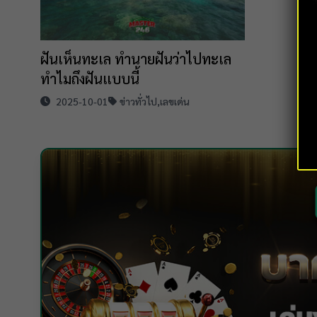
ฝันเห็นทะเล ทำนายฝันว่าไปทะเล
ทำไมถึงฝันแบบนี้
2025-10-01
ข่าวทั่วไป
,
เลขเด่น