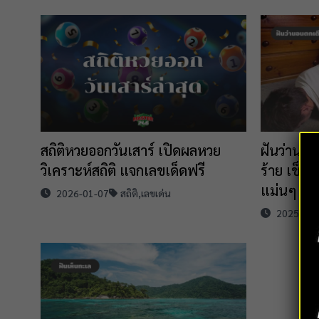
สถิติหวยออกวันเสาร์ เปิดผลหวย
ฝันว่านอน
วิเคราะห์สถิติ แจกเลขเด็ดฟรี
ร้าย เช็ก
แม่นๆ
2026-01-07
สถิติ
,
เลขเด่น
2025-12-