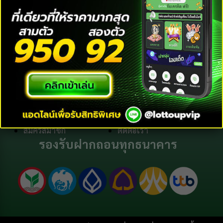
master246 เว็บเดิมพันใหม่จ่ายเต็มจ่ายหนัก สล็อต บา
คาร่า เดิมพันหวยออนไลน์ กีฬา จะรูปแบบไหนก็สร้าง
ทางลัดรวยได้ทันที จ่ายเต็มๆ ทุกตัวเลข สมัครสมาชิกฟรี
ไม่มีขั้นต่ำ
หน้าเว็บทั้งหมดของเรา
หน้าหลัก
บทความ
สมัครสมาชิก
ติดต่อเรา
รองรับฝากถอนทุกธนาคาร