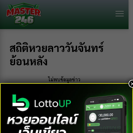
สถิติหวยลาววันจันทร์
ย้อนหลัง
ไม่พบข้อมูลข่าว