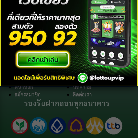
master246 เว็บเดิมพันใหม่จ่ายเต็มจ่ายหนัก สล็อต บา
คาร่า เดิมพันหวยออนไลน์ กีฬา จะรูปแบบไหนก็สร้าง
ทางลัดรวยได้ทันที จ่ายเต็มๆ ทุกตัวเลข สมัครสมาชิกฟรี
ไม่มีขั้นต่ำ
หน้าเว็บทั้งหมดของเรา
หน้าหลัก
บทความ
สมัครสมาชิก
ติดต่อเรา
รองรับฝากถอนทุกธนาคาร