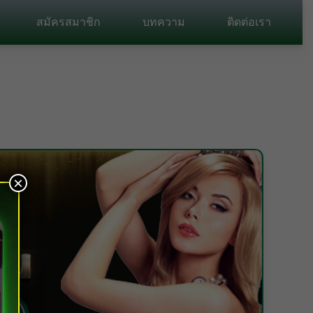
สมัครสมาชิก
บทความ
ติดต่อเรา
×