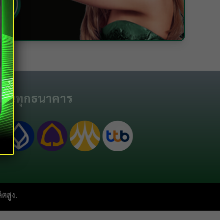
ถอนทุกธนาคาร
ตสูง.