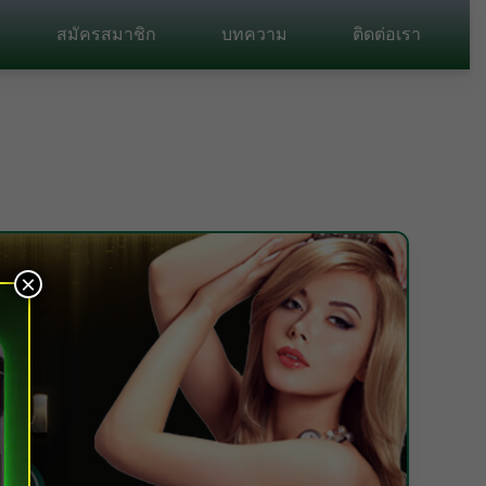
สมัครสมาชิก
บทความ
ติดต่อเรา
×