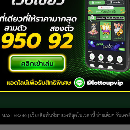
รองรับฝาก
หน้าเว็บทั้งหมดของเรา
หน้าหลัก
บทความ
่า
สมัครสมาชิก
ติดต่อเรา
ASTER246 | เว็บเดิมพันที่มาแรงที่สุดในเวลานี้ จ่ายเต็มๆ รับเครดิ