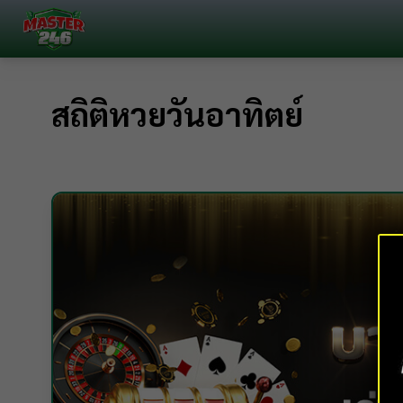
สถิติหวยวันอาทิตย์