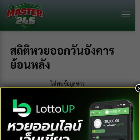
สถิติหวยออกวันอังคาร
ย้อนหลัง
ไม่พบข้อมูลข่าว