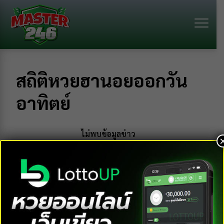
สถิติหวยฮานอยออกวัน
อาทิตย์
ไม่พบข้อมูลข่าว