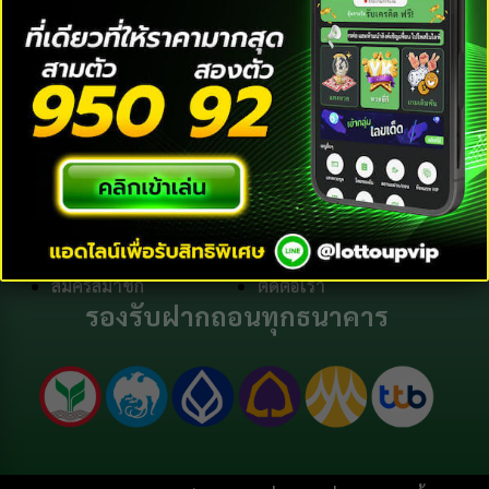
master246 เว็บเดิมพันใหม่จ่ายเต็มจ่ายหนัก สล็อต บา
คาร่า เดิมพันหวยออนไลน์ กีฬา จะรูปแบบไหนก็สร้าง
ทางลัดรวยได้ทันที จ่ายเต็มๆ ทุกตัวเลข สมัครสมาชิกฟรี
ไม่มีขั้นต่ำ
หน้าเว็บทั้งหมดของเรา
หน้าหลัก
บทความ
สมัครสมาชิก
ติดต่อเรา
รองรับฝากถอนทุกธนาคาร