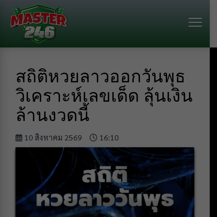
สถิติหวยลาวออกวันพุธ
วิเคราะห์เลขเด็ด ลุ้นเงิน
ล้านงวดนี้
10 สิงหาคม 2569
16:10