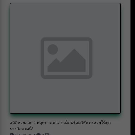
สถิติหวยออก 2 พฤษภาคม เลขเด็ดพร้อมวิธีแทงหวยให้ถูก
รางวัลงวดนี้!