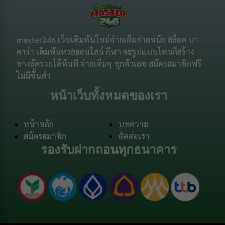
master246 เว็บเดิมพันใหม่จ่ายเต็มจ่ายหนัก สล็อต บา
คาร่า เดิมพันหวยออนไลน์ กีฬา จะรูปแบบไหนก็สร้าง
ทางลัดรวยได้ทันที จ่ายเต็มๆ ทุกตัวเลข สมัครสมาชิกฟรี
ไม่มีขั้นต่ำ
หน้าเว็บทั้งหมดของเรา
หน้าหลัก
บทความ
สมัครสมาชิก
ติดต่อเรา
รองรับฝากถอนทุกธนาคาร