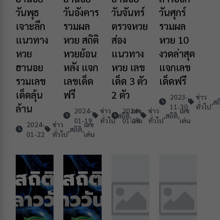
วันพุธ
วันอังคาร
วันจันทร์
วันศุกร์
เจาะลึก
รวมผล
ตรวจหวย
รวมผล
แนวทาง
หวย สถิติ
ส่อง
หวย 10
หวย
หวยย้อน
แนวทาง
งวดล่าสุด
ฮานอย
หลัง แจก
หวย เลข
แจกเลข
รวมเลข
เลขเด็ด
เด็ด 3 ตัว
เด็ดฟรี
เด็ดลุ้น
ฟรี
2 ตัว
2023-
ข่าว
,
สถ
ล้าน
11-30
ทั่วไป
2024-
ข่าว
2024-
เลข
ข่าว
เลข
,
สถิติ
,
,
สถิติ
,
01-19
ทั่วไป
01-19
เด่น
ทั่วไป
เด่น
2024-
ข่าว
เลข
,
สถิติ
,
01-22
ทั่วไป
เด่น