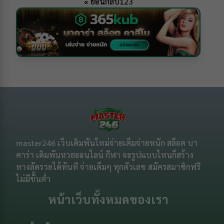
« ย้อนกลับ
1
2
3
master246 เว็บเดิมพันใหม่จ่ายเต็มจ่ายหนัก สล็อต บา
คาร่า เดิมพันหวยออนไลน์ กีฬา จะรูปแบบไหนก็สร้าง
ทางลัดรวยได้ทันที จ่ายเต็มๆ ทุกตัวเลข สมัครสมาชิกฟรี
ไม่มีขั้นต่ำ
หน้าเว็บทั้งหมดของเรา