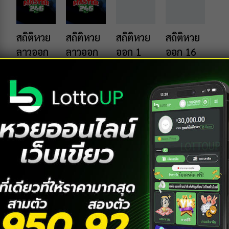
สถิติหวย
สถิติหวย
สถิติหวย
สถิติหวย
ลาวออก
ลาวออก
ออก 1
ออก 16
วันพุธ
วันจันทร์
เมษายน
เมษายน
วิเคราะห์
ผลหวย
รวมสถิติ
เลขใด
เลขเด็ด
ล่าสุด
10 ปีและ
ออกซ้ำ
ลุ้นเงิน
เจาะลึก
เลขเด็ด
เช็กที่นี่
ล้านงวดนี้
แนวทาง
อาจารย์
พร้อม
หวยลาว
ดังเข้าทุก
เลขเด็ดที่
2023-
ข่าว
เลข
,
สถิติ
,
11-30
ทั่วไป
เด่น
งวด!
ห้าม
2023-
ข่าว
เลข
,
สถิติ
,
11-29
ทั่วไป
เด่น
พลาด!
2023-
ข่าว
,
สถิติ
08-29
ทั่วไป
2023-
ข่าว
,
สถ
08-29
ทั่วไป