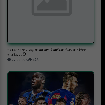
สถิติหวยออก 2 พฤษภาคม เลขเด็ดพร้อมวิธีแทงหวยให้ถูก
รางวัลงวดนี้!
29-08-2023
สถิติ