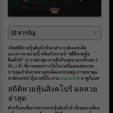
สารบัญ
เปิดสถิติหวยหุ้นสิงคโปร์รอบต่าง ๆ ส่องเลขเด็ด
แนวทางหวยงวดนี้ พร้อมวิเคราะห์ “
สถิติหวยหุ้น
สิงคโปร์
” 10 งวดล่าสุด เจาะลึกตัวเลขมาแรงทั้งเลข 3
ตัว, 2 ตัว ที่อาจจะออกรางวัลในงวดนี้และแต่ละงวด
หากคุณกำลังตามหาเลขเด็ดแทงหวยอยู่ เราจะพาคุณ
มาส่องเลขน่าลุ้นงวดนี้กัน ตาม
master246
มาดูกันเลย
สถิติหวยหุ้นสิงคโปร์ ผลหวย
ล่าสุด
สำหรับคนที่อยากตรวจหวยหุ้นสิงคโปร์ เช็กผลหวยย้อน