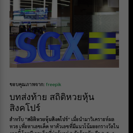
ขอบคุณภาพจาก:
freepik
บทส่งท้าย สถิติหวยหุ้น
สิงคโปร์
สำหรับ “
สถิติหวยหุ้นสิงคโปร์
” เมื่อนำมาวิเคราะห์ผล
หวย เพื่อหาเลขเด็ด หาตัวเลขที่มีแนวโน้มออกรางวัลใน