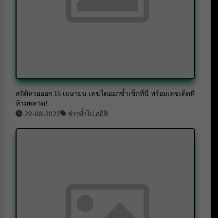
สถิติหวยออก 16 เมษายน เลขใดออกซ้ำเช็กที่นี่ พร้อมเลขเด็ดที่
ห้ามพลาด!
29-08-2023
ข่าวทั่วไป
,
สถิติ