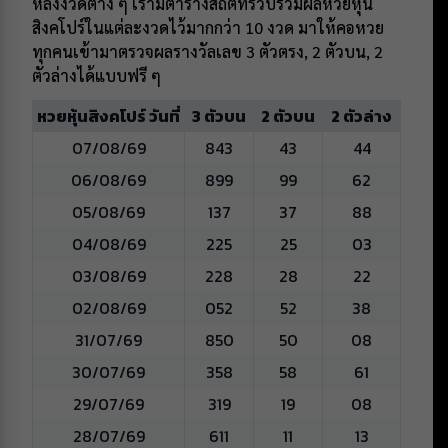
หลังงวดต่าง ๆ เรามีตารางสถิติที่รวบรวมผลหวยหุ้น
สิงคโปร์ในแต่ละงวดไว้มากกว่า 10 งวด มาให้คอหวย
ทุกคนเข้ามาตรวจผลรางวัลเลข 3 ตัวตรง, 2 ตัวบน, 2
ตัวล่างได้แบบฟรี ๆ
หวยหุ้นสิงคโปร์ วันที่
3 ตัวบน
2 ตัวบน
2 ตัวล่าง
07/08/69
843
43
44
06/08/69
899
99
62
05/08/69
137
37
88
04/08/69
225
25
03
03/08/69
228
28
22
02/08/69
052
52
38
31/07/69
850
50
08
30/07/69
358
58
61
29/07/69
319
19
08
28/07/69
611
11
13