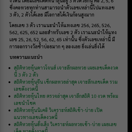
งวดนี้ โดยมีเลขเด็ดที่น่าลุ้นอยู่ 3 ตัวด้วยกัน คือ 2, 5, 6
ซึ่งคอหวยทุกท่านสามารถนำตัวเลขเหล่านี้ไปแทงเลข
3 ตัว, 2 ตัวได้เลย มีโอกาสได้เงินก้อนสูงมาก
โดยเลข 3 ตัว เราแนะนำให้แทงเลข 256, 265, 526,
562, 625, 652 และสำหรับเลข 2 ตัว เราแนะนำให้แทง
เลข 25, 26, 52, 56, 62, 65 เท่านั้น ซึ่งตัวเลขเหล่านี้ มี
การออกรางวัลซ้ำบ่อยมาก ๆ ลองเลย ยิ่งเล่นยิ่งได้
บทความแนะนำ
สถิติหวยหุ้นดาวโจนส์ เจาะลึกผลหวย เผยเลขเด็ดงวด
นี้ 3 ตัว 2 ตัว
สถิติหวยหุ้นจีน เช็กผลหวยล่าสุด เจาะลึกเลขเด็ด รวม
เลขดังงวดนี้
สถิติหวยหุ้นไทย ตรวจล่าสุด เจาลึกสถิติ 10 งวด พร้อม
เลขนำโชค
สถิติหวยหุ้นนิเคอิ วิเคราะห์สถิติเช้า-บ่าย เปิด
แนวทางเลขเด็ดงวดนี้
สถิติหวยหุ้นฮั่งเส็ง วิเคราะห์ผลหวยเช้า-บ่าย เผยเลข
เด็ด หวยดังงวดนี้