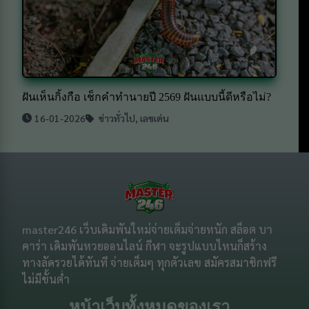
ฝันเห็นกิ้งกือ เช็กคำทำนายปี 2569 ฝันแบบนี้ดีหรือไม่?
16-01-2026
ข่าวทั่วไป
,
เลขเด่น
master246 เว็บเดิมพันใหม่จ่ายเต็มจ่ายหนัก สล็อต บา
คาร่า เดิมพันหวยออนไลน์ กีฬา จะรูปแบบไหนก็สร้าง
ทางลัดรวยได้ทันที จ่ายเต็มๆ ทุกตัวเลข สมัครสมาชิกฟรี
ไม่มีขั้นต่ำ
หน้าเว็บทั้งหมดของเรา